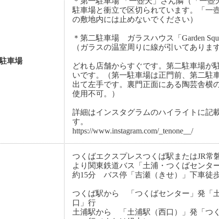
＊第一駐車場 「一壺天」さん隣（「一壺
駐車場と衝立で区切られています。「一
の敷地内には止めないでください）
＊第二駐車場 ガラスハウス「Garden Squ
（ガラスの温室周りに線が引いてありま
駐車場
どれも店舗からすぐです。第二駐車場が
いです。（第一駐車場は正門前、第二駐
出て左手です。裏門正面にある陶芸舎横
使用不可。）
詳細はインスタグラムのハイライトに記
す。
https://www.instagram.com/_tenone__/
つくばエクスプレスつくば駅またはJR常
より関東鉄道バス「土浦・つくばセンタ
約15分 バス停「吉瀬（きせ）」下車徒歩
つくば駅から 「つくばセンター」発「
口」行
土浦駅から 「土浦駅（西口）」発「つ