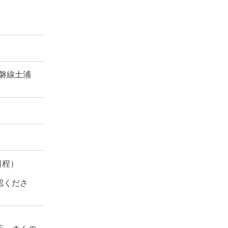
常磐線土浦
日程）
認くださ