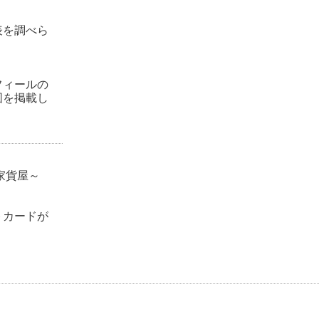
表を調べら
フィールの
図を掲載し
家貨屋～
トカードが