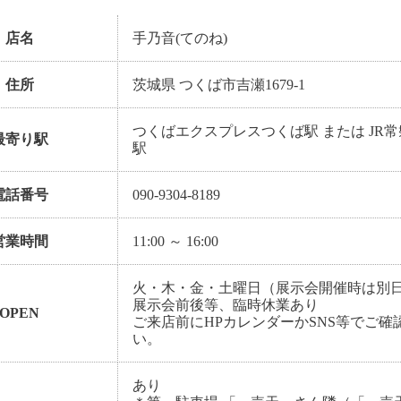
店名
手乃音(てのね)
住所
茨城県 つくば市吉瀬1679-1
つくばエクスプレスつくば駅 または JR
最寄り駅
駅
電話番号
090-9304-8189
営業時間
11:00 ～ 16:00
火・木・金・土曜日（展示会開催時は別
展示会前後等、臨時休業あり
OPEN
ご来店前にHPカレンダーかSNS等でご確
い。
あり