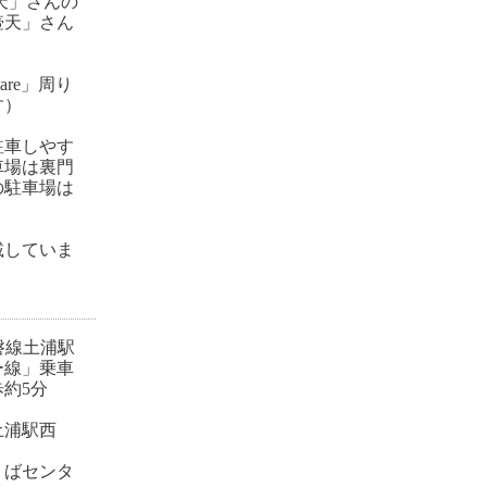
天」さんの
壺天」さん
are」周り
す）
駐車しやす
車場は裏門
の駐車場は
載していま
磐線土浦駅
ー線」乗車
約5分
土浦駅西
くばセンタ