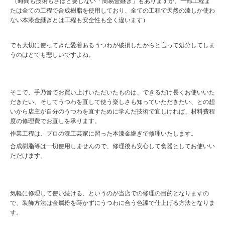
（時間も技術もさほど要しない「簡易金継ぎ」もありますが、一部工程ま
たは全ての工程で合成樹脂を使用しており、全ての工程で天然の漆しか使わ
ない本漆金継ぎとは工程も安全性も全く違います）
でも大切に使ってきた愛着あるうつわが破損したからと言って処分してしま
うのはとても悲しいですよね。
そこで、手乃音でお買い上げいただいたものは、できるだけ長くお使いいた
だきたい、そしてうつわを直して使う楽しさも知っていただきたい、との想
いから店主が自分のうつわを直すために学んだ技術で宜しければ、材料費程
度の修理費でお直しを承ります。
作業工程は、プロの漆工芸家に習った本漆金継ぎで修理いたします。
合成樹脂等は一切使用しませんので、修理後も安心して食器としてお使いい
ただけます。
気軽に修理して使い続ける、というのが当店での修理の目的となりますの
で、装飾方法は金属粉を蒔かずにうつわに合う色漆で仕上げる方法となりま
す。