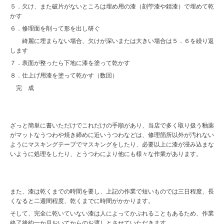
５．欠け、また破片がないところは埋め用の漆（刻苧漆や錆漆）で埋めて乾
かす
６．修理面を削って形を出し研ぐ
綺麗に埋まらない場合、欠けが深いまたは大きい場合は５．６を繰り返
します
７．表面が整ったら下地に漆を塗って乾かす
８．仕上げ用漆を塗って乾かす（数回）
完 成
ざっと簡単に書いただけでこれだけの手順があり、当店で多く取り扱う釉薬
がマットなうつわや焼き締めに近いうつわなどは、修理箇所以外が汚れない
ようにマスキングテープでマスキングをしたり、必要以上に漆が浸み込まな
いように処理をしたり、とうつわにより他にも様々な作業があります。
また、漆は乾くまでの時間を要し、上記の作業で短いものでは三日程度、長
くなると二週間程度、乾くまでに時間がかかります。
そして、完全に乾いていない漆は人によってかぶれることもあるため、作業
終了後約一か月おいてからのお渡しとさせていただきます。