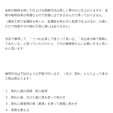
金粉や銀粉を蒔いて仕上げる装飾方法は美しく華やかに仕上がりますが、金
粉や銀粉自体が高価なもので安価にはできませんので承っておりません。
（最終工程で金属粉を蒔くか、金属粉を蒔かずに色漆で仕上げるか、の違い
だけで強度やその他の工程に違いはありません）
当店で修理して、「うつわを直して使うって良いな」「次は金や銀で装飾し
てみたいな」と思っていただけたら、プロの修復師さんにお願いすると良い
かと思います。
修理方法は下記のような手順で行います。（欠け、割れ、ヒビによって多少
工程は異なります）
１．割れた面の清掃、削り処理
２．割れた面、欠けた面に漆を塗って乾かす
３．割れに接着用の漆（麦漆）を塗って接着し乾かす
４．表面を整える