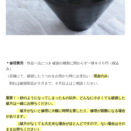
＊修理費用
：作品一点につき 破損の種類に関わらず一律８００円（税込
み）
（店舗にて、破損したうつわをお預かり時にお支払い・
現金のみ
）
割れは破損部品が５片まで。６片以上はご相談ください。
重要！：砂のようになってしまったもの以外、どんなに小さくても破損した
破片は一緒にお持ちください。
破片がないと修理に大幅に時間を要したり、修理が困難になる場合
があります。
（破片がなくても大丈夫な場合がほとんどですので、ない場合はその
ままお持ちください）