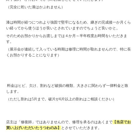
（完全に乾いた漆はかぶれません）
漆は時間が経つにつれより強固で堅牢になるため、継ぎの完成後一か月くら
い経ってから使うほうが良いとされていますのでちょうど良いかと。
そのためお預かりからお渡しまでは４か月～半年程度お時間をいただきま
す。
（展示会が連続して入っている時期は修理に時間が取れませんので、特に長
くお預かりすることになります）
料金はヒビ、欠け、割れなど破損の種類、大きさに関わらず一律料金と致
します。
（ただし割れは5片まで。破片が6片以上の割れはご相談ください）
店主は「修復師」ではありませんので、修理を承るのはあくまで
【当店でお
買い上げいただいたうつわのみ】
とさせていただきます。