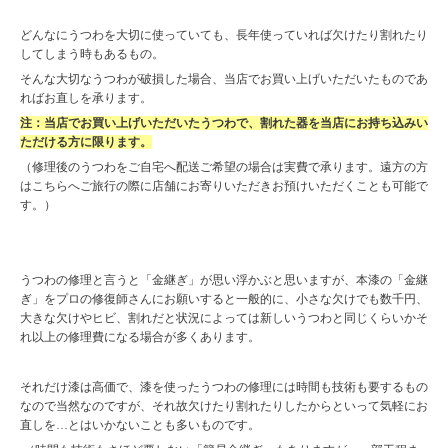
どんなにうつわを大切に使っていても、長年使っていれば欠けたり割れたり
してしまう時もあるもの。
そんな大切なうつわが破損した場合、当店でお買い上げいただいたものであ
ればお直しを承ります。
注：当店でお買い上げいただいたうつわで、割れた器を当店にお持ち込みい
ただける方に限ります。
（修理後のうつわをご自宅へ配送ご希望の場合は実費で承ります。遠方の方
はこちらへご旅行の際に店舗にお寄りいただきお預けいただくことも可能で
す。）
うつわの修理と言うと「金継ぎ」が思い浮かぶと思いますが、本漆の「金継
ぎ」をプロの修復師さんにお願いすると一般的に、小さな欠けでも数千円、
大きな欠けやヒビ、割れだと状況によっては新しいうつわと同じくらいかそ
れ以上の修理費になる場合が多くあります。
それだけ漆は高価で、漆を使ったうつわの修理には時間も技術も要するもの
なので当然なのですが、それ故欠けたり割れたりしたからといって気軽にお
直しを…とはいかないことも多いものです。