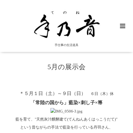
手仕事の生活道具
5月の展示会
＊５月１日（土）～９日（日）
６日（木）休
「常陸の国から」藍染×刺し子×箒
藍を育て、"天然灰汁醗酵建て(てんねんあくはっこうだて)”
という昔ながらの手法で藍染を行っている丹羽さん、