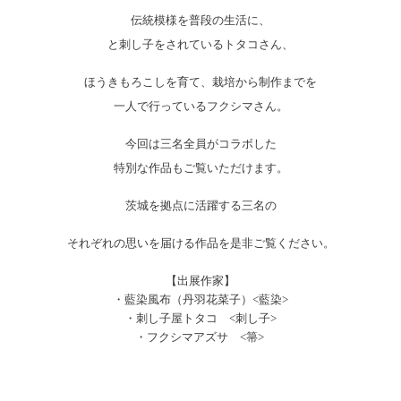
伝統模様を普段の生活に、
と刺し子をされているトタコさん、
ほうきもろこしを育て、栽培から制作までを
一人で行っているフクシマさん。
今回は三名全員がコラボした
特別な作品もご覧いただけます。
茨城を拠点に活躍する三名の
それぞれの思いを届ける作品を是非ご覧ください。
【出展作家】
・藍染風布（丹羽花菜子）<藍染>
・刺し子屋トタコ <刺し子>
・フクシマアズサ <箒>