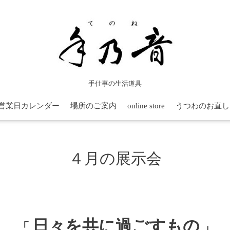
手仕事の生活道具
営業日カレンダー
場所のご案内
online store
うつわのお直し
４月の展示会
日々を共に過ごすもの
「
」