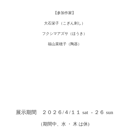
【参加作家】
大石栄子（こぎん刺し）
フクシマアズサ（ほうき）
福山菜穂子（陶器）
展示期間 ２０２６/４/１１ sat - ２６ sun
（期間中、水 ・ 木 は休)