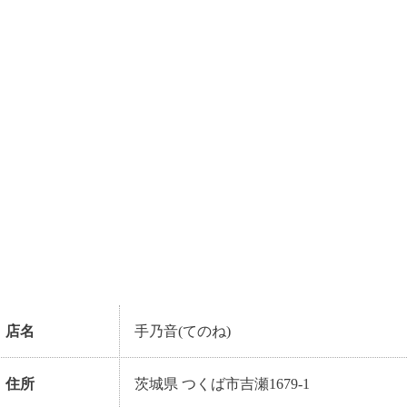
店名
手乃音(てのね)
住所
茨城県 つくば市吉瀬1679-1