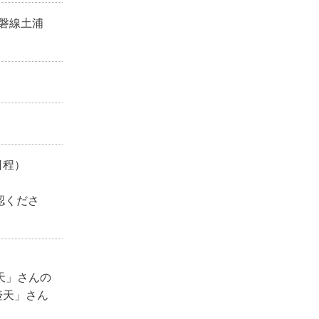
常磐線土浦
日程）
認くださ
天」さんの
壺天」さん